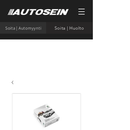
Soita | Automyynti
Soita | Huolto