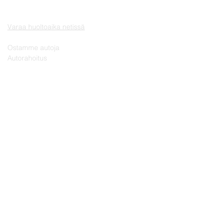
VAIHTOAUTOT
HUOLTO JA VARAOSAT
Varaa huoltoaika netissä
MUUT PALVELUT
Ostamme autoja
Autorahoitus
YHTEYSTIEDOT
AUTOSEIN Oy
Automyynti puh.
06 - 414 0905
Huolto/varaosat puh.
06 - 414 4654
Käyntiosoite:
Rajatie 41, 60510 Seinäjoki
Y-tunnus:
0864320-3
Rekisteritiedot
Verkkolaskutustiedot
TAKUU | VIRHEVASTUU | KORJAUSEHDOT