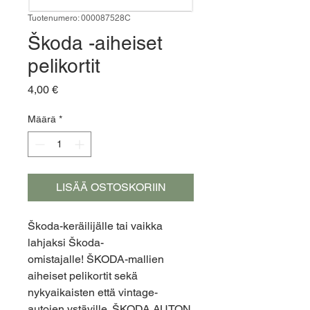
Tuotenumero: 000087528C
Škoda -aiheiset
pelikortit
Hinta
4,00 €
Määrä
*
LISÄÄ OSTOSKORIIN
Škoda-keräilijälle tai vaikka
lahjaksi Škoda-
omistajalle! ŠKODA-mallien
aiheiset pelikortit sekä
nykyaikaisten että vintage-
autojen ystäville. ŠKODA AUTON