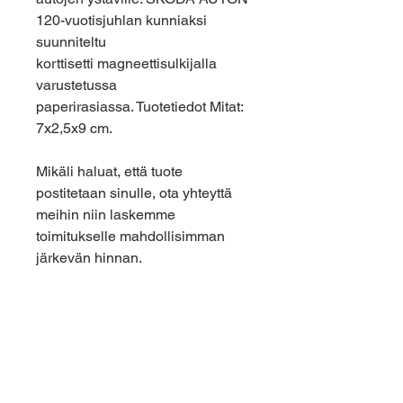
120-vuotisjuhlan kunniaksi
suunniteltu
korttisetti magneettisulkijalla
varustetussa
paperirasiassa. Tuotetiedot Mitat:
7x2,5x9 cm.
Mikäli haluat, että tuote
postitetaan sinulle, ota yhteyttä
meihin niin laskemme
toimitukselle mahdollisimman
järkevän hinnan.
ETUSIVU
MITSUBISHI | UUDET AUTOT