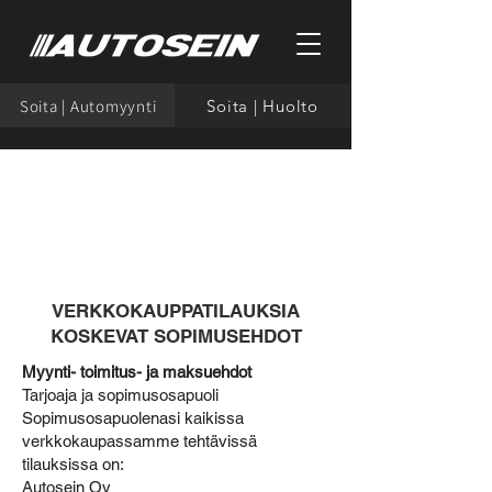
Soita | Automyynti
Soita | Huolto
VERKKOKAUPPATILAUKSIA
KOSKEVAT SOPIMUSEHDOT
Myynti- toimitus- ja maksuehdot
Tarjoaja ja sopimusosapuoli
Sopimusosapuolenasi kaikissa
verkkokaupassamme tehtävissä
tilauksissa on:
Autosein Oy