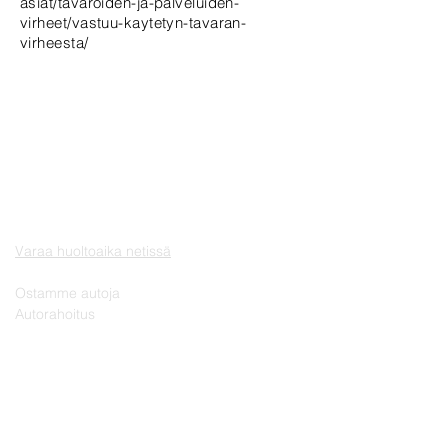
asiat/tavaroiden-ja-palveluiden-
virheet/vastuu-kaytetyn-tavaran-
virheesta/
ETUSIVU
MITSUBISHI | UUDET AUTOT
VAIHTOAUTOT
HUOLTO JA VARAOSAT
Varaa huoltoaika netissä
MUUT PALVELUT
Ostamme autoja
Autorahoitus
YHTEYSTIEDOT
AUTOSEIN Oy
Automyynti puh.
06 - 414 0905
Huolto/varaosat puh.
06 - 414 4654