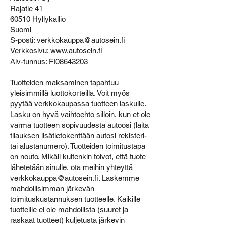
Rajatie 41
60510 Hyllykallio
Suomi
S-posti: verkkokauppa@autosein.fi
Verkkosivu: www.autosein.fi
Alv-tunnus: FI08643203
Tuotteiden maksaminen tapahtuu
yleisimmillä luottokorteilla. Voit myös
pyytää verkkokaupassa tuotteen laskulle.
Lasku on hyvä vaihtoehto silloin, kun et ole
varma tuotteen sopivuudesta autoosi (laita
tilauksen lisätietokenttään autosi rekisteri-
tai alustanumero). Tuotteiden toimitustapa
on nouto. Mikäli kuitenkin toivot, että tuote
lähetetään sinulle, ota meihin yhteyttä
verkkokauppa@autosein.fi
. Laskemme
mahdollisimman järkevän
toimituskustannuksen tuotteelle. Kaikille
tuotteille ei ole mahdollista (suuret ja
raskaat tuotteet) kuljetusta järkevin