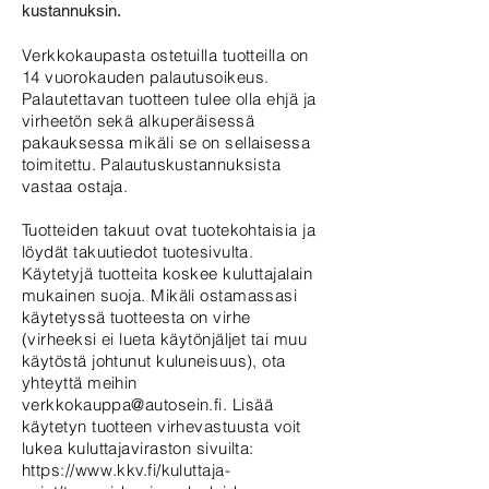
kustannuksin.
Verkkokaupasta ostetuilla tuotteilla on
14 vuorokauden palautusoikeus.
Palautettavan tuotteen tulee olla ehjä ja
virheetön sekä alkuperäisessä
pakauksessa mikäli se on sellaisessa
toimitettu. Palautuskustannuksista
vastaa ostaja.
Tuotteiden takuut ovat tuotekohtaisia ja
löydät takuutiedot tuotesivulta.
Käytetyjä tuotteita koskee kuluttajalain
mukainen suoja. Mikäli ostamassasi
käytetyssä tuotteesta on virhe
(virheeksi ei lueta käytönjäljet tai muu
käytöstä johtunut kuluneisuus), ota
yhteyttä meihin
verkkokauppa@autosein.fi
. Lisää
käytetyn tuotteen virhevastuusta voit
lukea kuluttajaviraston sivuilta:
https://www.kkv.fi/kuluttaja-