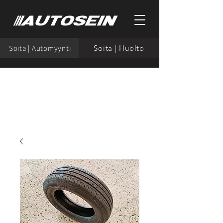
Soita | Automyynti
Soita | Huolto