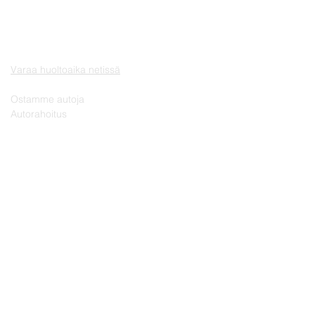
ETUSIVU
MITSUBISHI | UUDET AUTOT
VAIHTOAUTOT
HUOLTO JA VARAOSAT
Varaa huoltoaika netissä
MUUT PALVELUT
Ostamme autoja
Autorahoitus
YHTEYSTIEDOT
AUTOSEIN Oy
Automyynti puh.
06 - 414 0905
Huolto/varaosat puh.
06 - 414 4654
Käyntiosoite:
Rajatie 41, 60510 Seinäjoki
Y-tunnus:
0864320-3
Rekisteritiedot
Verkkolaskutustiedot