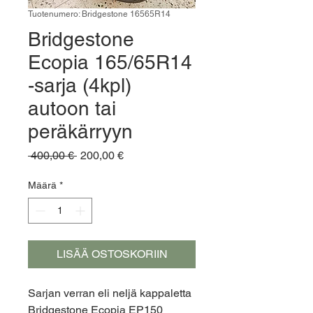
Tuotenumero: Bridgestone 16565R14
Bridgestone
Ecopia 165/65R14
-sarja (4kpl)
autoon tai
peräkärryyn
Normaali
Alehinta
 400,00 € 
200,00 €
hinta
Määrä
*
LISÄÄ OSTOSKORIIN
Sarjan verran eli neljä kappaletta
Bridgestone Ecopia EP150