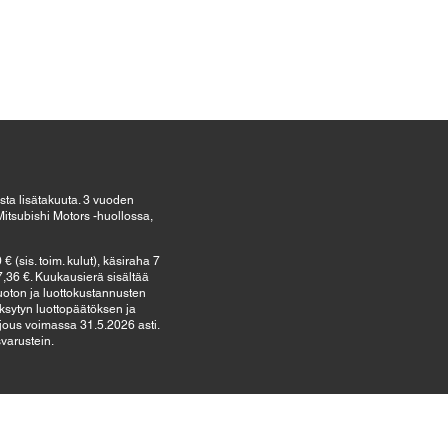
sta lisätakuuta. 3 vuoden
itsubishi Motors -huollossa,
(sis. toim. kulut), käsiraha 7
,36 €. Kuukausierä sisältää
uoton ja luottokustannusten
äksytyn luottopäätöksen ja
jous voimassa 31.5.2026 asti.
varustein.