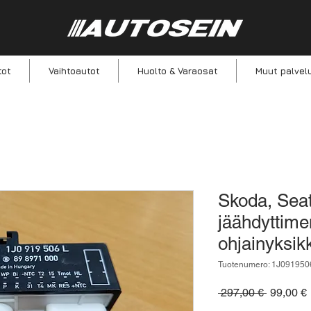
tot
Vaihtoautot
Huolto & Varaosat
Muut palvel
Skoda, Seat
jäähdyttime
ohjainyksi
Tuotenumero: 1J091950
Normaali
 297,00 € 
99,00 €
hinta