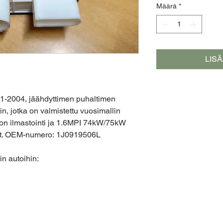
Määrä
*
LIS
001-2004, jäähdyttimen puhaltimen
in, jotka on valmistettu vuosimallin
sa on ilmastointi ja 1.6MPI 74kW/75kW
it. OEM-numero: 1J0919506L
n autoihin: