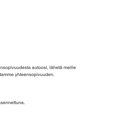
ensopivuudesta autoosi, lähetä meille
kistamme yhteensopivuuden.
asennettuna.