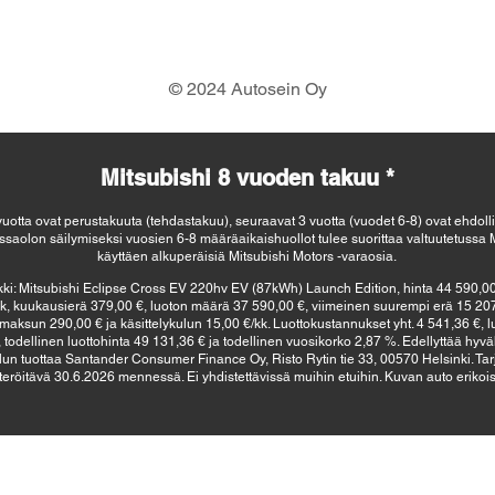
© 2024 Autosein Oy
Mitsubishi 8 vuoden takuu *
otta ovat perustakuuta (tehdastakuu), seuraavat 3 vuotta (vuodet 6-8) ovat ehdolli
saolon säilymiseksi vuosien 6-8 määräaikaishuollot tulee suorittaa valtuutetussa M
käyttäen alkuperäisiä Mitsubishi Motors -varaosia.
ki: Mitsubishi Eclipse Cross EV 220hv EV (87kWh) Launch Edition, hinta 44 590,00 € 
k, kuukausierä 379,00 €, luoton määrä 37 590,00 €, viimeinen suurempi erä 15 207
aksun 290,00 € ja käsittelykulun 15,00 €/kk. Luottokustannukset yht. 4 541,36 €, l
todellinen luottohinta 49 131,36 € ja todellinen vuosikorko 2,87 %. Edellyttää hyv
un tuottaa Santander Consumer Finance Oy, Risto Rytin tie 33, 00570 Helsinki. Tar
teröitävä 30.6.2026 mennessä. Ei yhdistettävissä muihin etuihin. Kuvan auto erikois