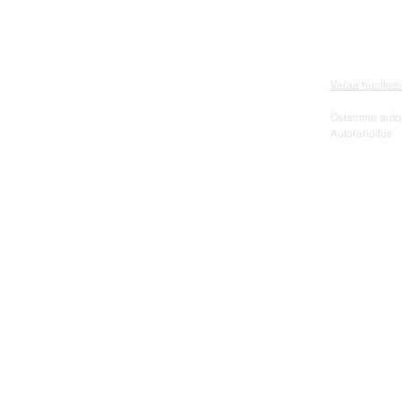
ETUSIVU
MITSUBISHI |
VAIHTOAUTO
HUOLTO JA V
Varaa huoltoai
MUUT PALVEL
Ostamme auto
Autorahoitus
YHTEYSTIEDO