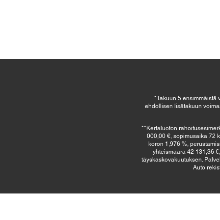
*Takuun 5 ensimmäistä vu
ehdollisen lisätakuun voimas
**Kertaluoton rahoitusesimerk
000,00 €, sopimusaika 72 k
koron 1,976 %, perustamism
yhteismäärä 42 131,36 €, 
täyskaskovakuutuksen. Palvel
Auto rekis