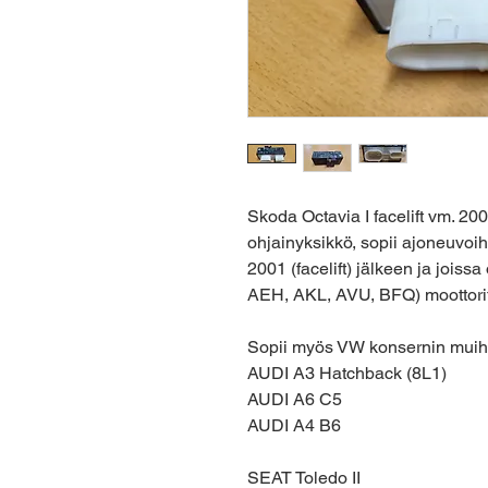
Skoda Octavia I facelift vm. 2
ohjainyksikkö, sopii ajoneuvoih
2001 (facelift) jälkeen ja jois
AEH, AKL, AVU, BFQ) moottor
Sopii myös VW konsernin muihi
AUDI A3 Hatchback (8L1)
AUDI A6 C5
AUDI A4 B6
SEAT Toledo II