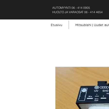
AUTOMYY
NTI
06 - 414 0905
HUOLTO JA VARAOSAT 06 - 414 4654
Etusivu
Mitsubishi | Uudet au