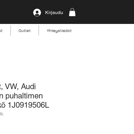
Kirjaudu
ut
Outlet
Yhteystiedot
, VW, Audi
n puhaltimen
kkö 1J0919506L
6L
Alehinta