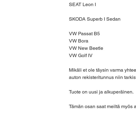
SEAT Leon I
SKODA Superb I Sedan
VW Passat B5
VW Bora
VW New Beetle
VW Golf IV
Mikäli et ole täysin varma yhte
auton rekisteritunnus niin tar
Tuote on uusi ja alkuperäinen.
Tämän osan saat meiltä myös 