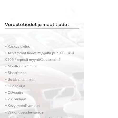
Varustetiedot ja muut tiedot
• Keskuslukitus
• Tarkemmat tiedot myyjältä puh. 06 - 414
0905 / s-posti myynti@autosein.fi
• Moottorinlämmitin
• Sisäpistoke
• Sisätilanlämmitin
• Huoltokirja
• CD-soitin
• 2 x renkaat
• Kevytmetallivanteet
• Vakionopeudensäädin