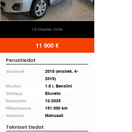
1,6 Cleartec Invite
11 900 €
Perustiedot
Vuosimalli
2015 (ensirek. 4-
2015)
Moottori
1.6 l, Bensiini
Vetotapa
Etuveto
Katsastettu
12-2025
Mittarilukema
151 000 km
Vaihteisto
Manuaali
Tekniset tiedot