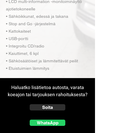
• LCD multi-information -monitoiminäyttö
ajotietokoneelle
• Sähköikkunat, edessä ja takana
• Stop and Go -järjestelmä
• Kattokaiteet
• USB-portti
• Integroitu CD/radio
• Kaiuttimet, 6 kpl
• Sähkösäätöiset ja lämmitettävät peilit
• Etuistuimien lämmitys
Haluatko lisätietoa autosta, varata
koeajon tai tarjouksen rahoituksesta?
Soita
WhatsApp