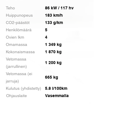
Teho
86 kW / 117 hv
Huippunopeus
183 km/h
CO2-päästöt
133 g/km
Henkilömäärä
5
Ovien lkm
4
Omamassa
1 349 kg
Kokonaismassa
1 870 kg
Vetomassa
1 200 kg
(jarrullinen)
Vetomassa (ei
665 kg
jarruja)
Kulutus (yhdistetty)
5.8 l/100km
Ohjauslaite
Vasemmalla