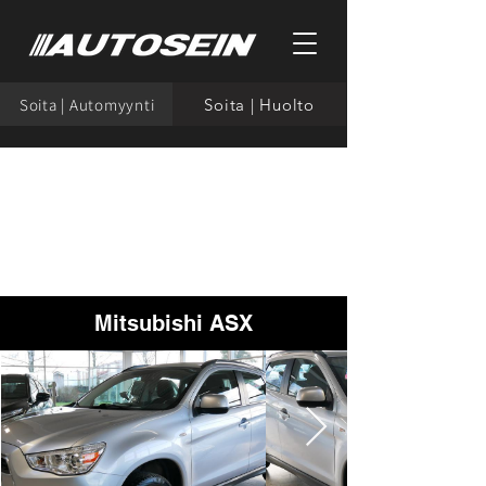
Soita | Automyynti
Soita | Huolto
Mitsubishi ASX