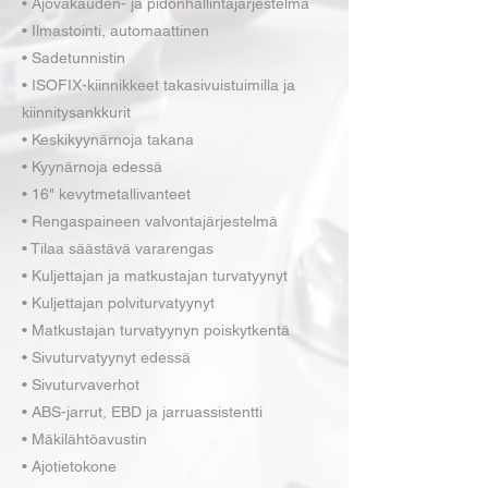
• Ajovakauden- ja pidonhallintajärjestelmä
• Ilmastointi, automaattinen
• Sadetunnistin
• ISOFIX-kiinnikkeet takasivuistuimilla ja
kiinnitysankkurit
• Keskikyynärnoja takana
• Kyynärnoja edessä
• 16" kevytmetallivanteet
• Rengaspaineen valvontajärjestelmä
• Tilaa säästävä vararengas
• Kuljettajan ja matkustajan turvatyynyt
• Kuljettajan polviturvatyynyt
• Matkustajan turvatyynyn poiskytkentä
• Sivuturvatyynyt edessä
• Sivuturvaverhot
• ABS-jarrut, EBD ja jarruassistentti
• Mäkilähtöavustin
• Ajotietokone