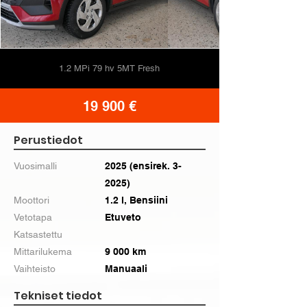
1.2 MPi 79 hv 5MT Fresh
19 900 €
Perustiedot
Vuosimalli
2025 (ensirek. 3-
2025)
Moottori
1.2 l, Bensiini
Vetotapa
Etuveto
Katsastettu
Mittarilukema
9 000 km
Vaihteisto
Manuaali
Tekniset tiedot