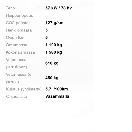
Teho
57 kW / 78 hv
Huippunopeus
CO2-päästöt
127 g/km
Henkilömäärä
5
Ovien lkm
5
Omamassa
1 120 kg
Kokonaismassa
1 580 kg
Vetomassa
610 kg
(jarrullinen)
Vetomassa (ei
450 kg
jarruja)
Kulutus (yhdistetty)
5.7 l/100km
Ohjauslaite
Vasemmalla