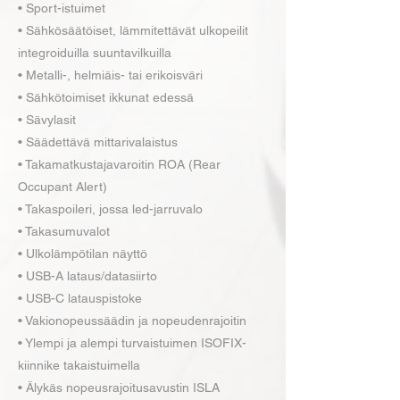
• Sport-istuimet
• Sähkösäätöiset, lämmitettävät ulkopeilit
integroiduilla suuntavilkuilla
• Metalli-, helmiäis- tai erikoisväri
• Sähkötoimiset ikkunat edessä
• Sävylasit
• Säädettävä mittarivalaistus
• Takamatkustajavaroitin ROA (Rear
Occupant Alert)
• Takaspoileri, jossa led-jarruvalo
• Takasumuvalot
• Ulkolämpötilan näyttö
• USB-A lataus/datasiirto
• USB-C latauspistoke
• Vakionopeussäädin ja nopeudenrajoitin
• Ylempi ja alempi turvaistuimen ISOFIX-
kiinnike takaistuimella
• Älykäs nopeusrajoitusavustin ISLA