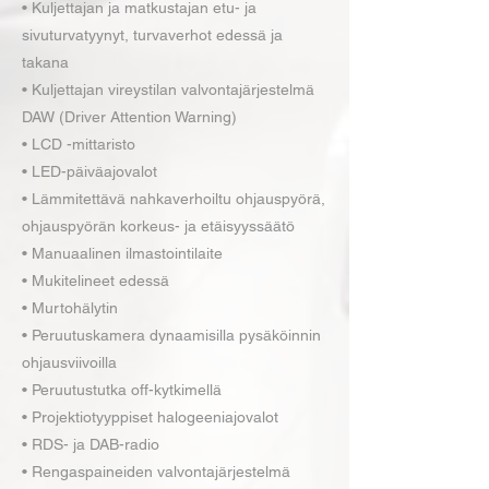
• Kuljettajan ja matkustajan etu- ja
sivuturvatyynyt, turvaverhot edessä ja
takana
• Kuljettajan vireystilan valvontajärjestelmä
DAW (Driver Attention Warning)
• LCD -mittaristo
• LED-päiväajovalot
• Lämmitettävä nahkaverhoiltu ohjauspyörä,
ohjauspyörän korkeus- ja etäisyyssäätö
• Manuaalinen ilmastointilaite
• Mukitelineet edessä
• Murtohälytin
• Peruutuskamera dynaamisilla pysäköinnin
ohjausviivoilla
• Peruutustutka off-kytkimellä
• Projektiotyyppiset halogeeniajovalot
• RDS- ja DAB-radio
• Rengaspaineiden valvontajärjestelmä