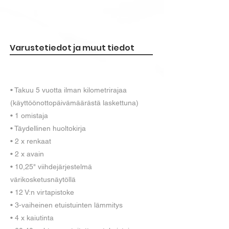
Varustetiedot ja muut tiedot
• Takuu 5 vuotta ilman kilometrirajaa
(käyttöönottopäivämäärästä laskettuna)
• 1 omistaja
• Täydellinen huoltokirja
• 2 x renkaat
• 2 x avain
• 10,25" viihdejärjestelmä
värikosketusnäytöllä
• 12 V:n virtapistoke
• 3-vaiheinen etuistuinten lämmitys
• 4 x kaiutinta