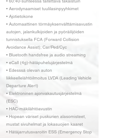
• 60:40-suhteessa taitettava takaistuin
• Aerodynaamiset tuulilasinpyyhkimet
• Ajotietokone
• Automaattinen törmäyksenvälttämisavustin
autojen, jalankulkijoiden ja pyöräilijöiden
tunnistuksella FCA (Forward Collision
Avoidance Assist); Car/Ped/Cyc
• Bluetooth handsfree ja audio streaming
• eCall (4g)-hätäpuhelujärjestelmä
• Edesssä olevan auton
liikkeellelähtöilmoitus LVDA (Leading Vehicle
Departure Alert)
• Elektroninen ajonvakautusjärjestelmä
(ESC)
• HAC-mäkilähtöavustin
• Hopean väriset puskurien alasomisteet,
mustat sivuhelmat ja lokasuojien kaaret
• Hätäjarrutusvaroitin ESS (Emergency Stop