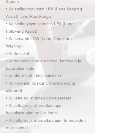
Signal)
• Kaistallapitoavustin LKA (Lane Keeping
Assist); Line/Road-Edge
• Kaistallapysymisavustin LFA (Lane
Following Assist)
• Kaistavahti LDW (Lane Departure
Warning)
• Kattokiskot
• Kattokonsolin valo edessä, kattovalo ja
tavaratilan valo
• Kauko-ohjattu keskuslukitus
• Korinväriset puskurit, ovenkahvat ja
ulkopeilit
• Kuljettajan istuimen korkeussäätö
• Kuljettajan ja etumatkustajan
häikäisysuojan peili ja kansi
• Kuljettajan ja etumatkustajan turvavöiden
esikiristimet