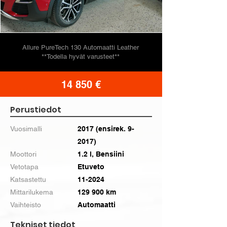
Allure PureTech 130 Automaatti Leather
**Todella hyvät varusteet**
14 850 €
Perustiedot
Vuosimalli
2017 (ensirek. 9-
2017)
Moottori
1.2 l, Bensiini
Vetotapa
Etuveto
Katsastettu
11-2024
Mittarilukema
129 900 km
Vaihteisto
Automaatti
Tekniset tiedot