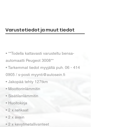
Varustetiedot ja muut tiedot
• **Todella kattavasti varusteltu bensa-
automaatti Peugeot 3008**
• Tarkemmat tiedot myyjältä puh. 06 - 414
0905 / s-posti myynti@autosein.fi
• Jakopää tehty 127tkm
• Moottorinlämmitin
• Sisätilanlämmitin
• Huoltokirja
• 2 x renkaat
• 2 x avain
• 2 x kevytmetallivanteet