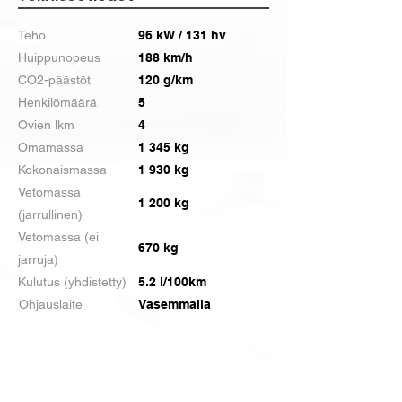
Teho
96 kW / 131 hv
Huippunopeus
188 km/h
CO2-päästöt
120 g/km
Henkilömäärä
5
Ovien lkm
4
Omamassa
1 345 kg
Kokonaismassa
1 930 kg
Vetomassa
1 200 kg
(jarrullinen)
Vetomassa (ei
670 kg
jarruja)
Kulutus (yhdistetty)
5.2 l/100km
Ohjauslaite
Vasemmalla