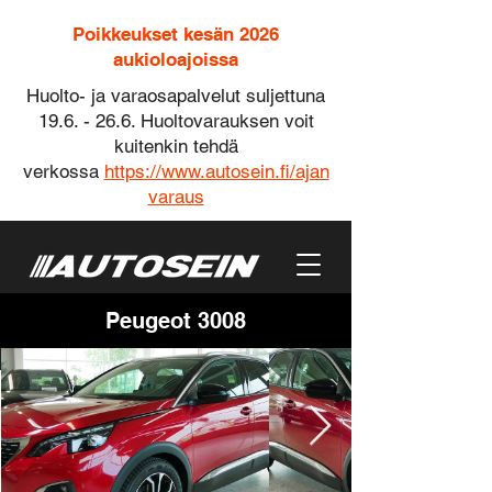
Poikkeukset kesän 2026
aukioloajoissa
Huolto- ja varaosapalvelut suljettuna
19.6. - 26.6. Huoltovarauksen voit
kuitenkin tehdä
verkossa
https://www.autosein.fi/ajan
varaus
Peugeot 3008
Soita | Automyynti
Soita | Huolto