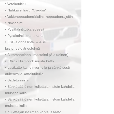
• Vetokoukku
• Nahkaverhoilu "Claudia"
• Vakionopeudensäädin+ nopeudenrajoitin
• Navigointi
• Pysäköintitutka edessä
• Pysäköintitutka takana
• ESP-ajonhallinta- + ASR-
luistonestojärjestelmä
• Automaattinen ilmastointi (2-alueinen)
• "Black Diamond" musta katto
• Lasikatto kaihdinverholla ja sähköisesti
aukeavalla kattoluukulla
• Sadetunnistin
• Sähkösäätöinen kuljettajan istuin kahdella
muistipaikalla.
• Sähkösäätöinen kuljettajan istuin kahdella
muistipaikalla.
• Kuljettajan istuimen korkeussäätö