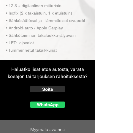
• 12,3 « digitaalinen mittaristo
• Isofix (2 x takaistuin, 1 x etuistuin)
• Sähkösäätöiset ja –lämmitteiset sivupeilit
• Android-auto / Apple Carplay
• Sähkötoiminen takaluukku+älyavain
• LED- ajovalot
• Tummennetut takaikkunat
Haluatko lisätietoa autosta, varata
koeajon tai tarjouksen rahoituksesta?
Soita
WhatsApp
Myymälä avoinna