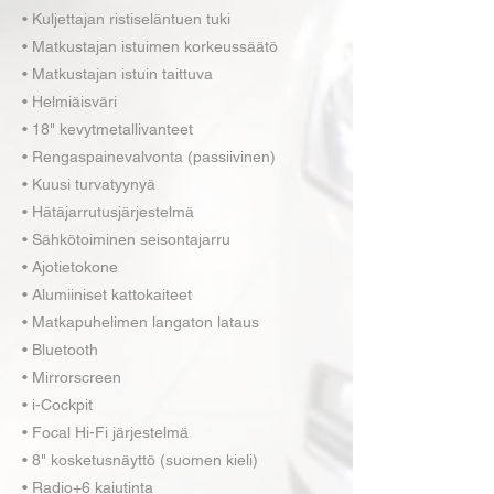
• Kuljettajan ristiseläntuen tuki
• Matkustajan istuimen korkeussäätö
• Matkustajan istuin taittuva
• Helmiäisväri
• 18" kevytmetallivanteet
• Rengaspainevalvonta (passiivinen)
• Kuusi turvatyynyä
• Hätäjarrutusjärjestelmä
• Sähkötoiminen seisontajarru
• Ajotietokone
• Alumiiniset kattokaiteet
• Matkapuhelimen langaton lataus
• Bluetooth
• Mirrorscreen
• i-Cockpit
• Focal Hi-Fi järjestelmä
• 8" kosketusnäyttö (suomen kieli)
• Radio+6 kaiutinta