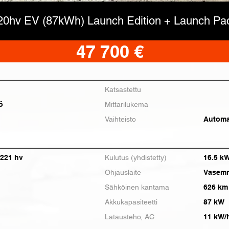
20hv EV (87kWh) Launch Edition + Launch Pa
47 700 €
Katsastettu
ö
Mittarilukema
Vaihteisto
Automa
 221 hv
Kulutus (yhdistetty)
16.5 k
Ohjauslaite
Vasemm
Sähköinen kantama
626 km
Akkukapasiteetti
87 kW
Latausteho, AC
11 kW/