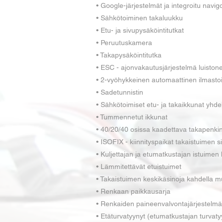
• Google-järjestelmät ja integroitu navigo
• Sähkötoiminen takaluukku
• Etu- ja sivupysäköintitutkat
• Peruutuskamera
• Takapysäköintitutka
• ESC - ajonvakautusjärjestelmä luistone
• 2-vyöhykkeinen automaattinen ilmastoi
• Sadetunnistin
• Sähkötoimiset etu- ja takaikkunat yhdel
• Tummennetut ikkunat
• 40/20/40 osissa kaadettava takapenki
• ISOFIX - kiinnityspaikat takaistuimen s
• Kuljettajan ja etumatkustajan istuimen 
• Lämmitettävät etuistuimet
• Takaistuimen keskikäsinoja kahdella mu
• Renkaan paikkausarja
• Renkaiden paineenvalvontajärjestelm
• Etäturvatyynyt (etumatkustajan turvatyy