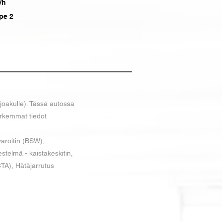
/h
pe 2
joakulle). Tässä autossa
arkemmat tiedot
aroitin (BSW),
estelmä - kaistakeskitin,
CTA), Hätäjarrutus