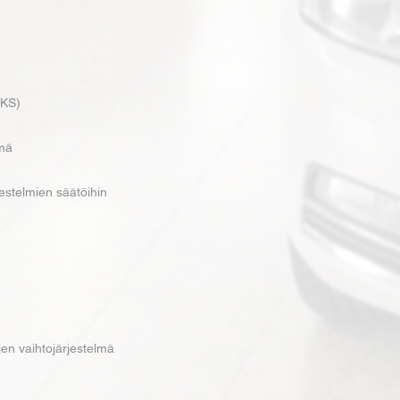
LKS)
lmä
jestelmien säätöihin
jen vaihtojärjestelmä