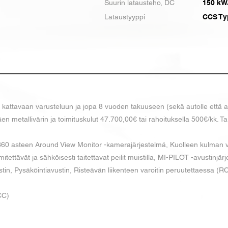
Suurin latausteho, DC
150 kW
Lataustyyppi
CCS Ty
ä kattavaan varusteluun ja jopa 8 vuoden takuuseen (sekä autolle että a
en metallivärin ja toimituskulut 47.700,00€ tai rahoituksella 500€/kk. T
 360 asteen Around View Monitor -kamerajärjestelmä, Kuolleen kulman v
ettävät ja sähköisesti taitettavat peilit muistilla, MI-PILOT -avustinjärj
tin, Pysäköintiavustin, Risteävän liikenteen varoitin peruutettaessa (R
CC)