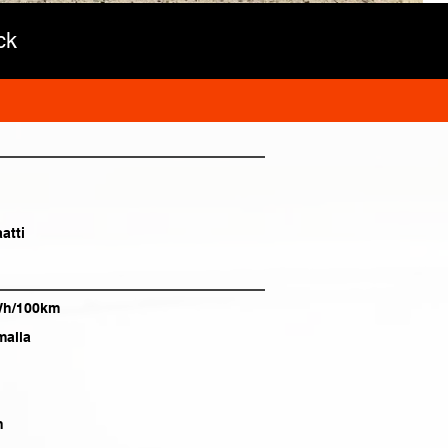
ck
atti
Wh/100km
alla
h