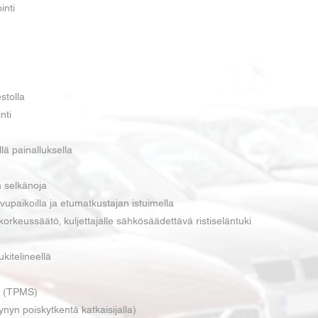
inti
stolla
nti
lä painalluksella
n selkänoja
ivupaikoilla ja etumatkustajan istuimella
korkeussäätö, kuljettajalle sähkösäädettävä ristiseläntuki
kitelineellä
ä (TPMS)
nyn poiskytkentä katkaisijalla)