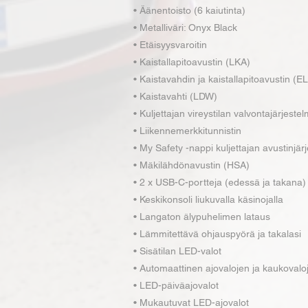
• Äänentoisto (6 kaiutinta)
• Metalliväri: Onyx Black
• Etäisyysvaroitin
• Kaistallapitoavustin (LKA)
• Kaistavahdin ja kaistallapitoavustin (E
• Kaistavahti (LDW)
• Kuljettajan vireystilan valvontajärjeste
• Liikennemerkkitunnistin
• My Safety -nappi kuljettajan avustinjär
• Mäkilähdönavustin (HSA)
• 2 x USB-C-portteja (edessä ja takana)
• Keskikonsoli liukuvalla käsinojalla
• Langaton älypuhelimen lataus
• Lämmitettävä ohjauspyörä ja takalasi
• Sisätilan LED-valot
• Automaattinen ajovalojen ja kaukovalo
• LED-päiväajovalot
• Mukautuvat LED-ajovalot