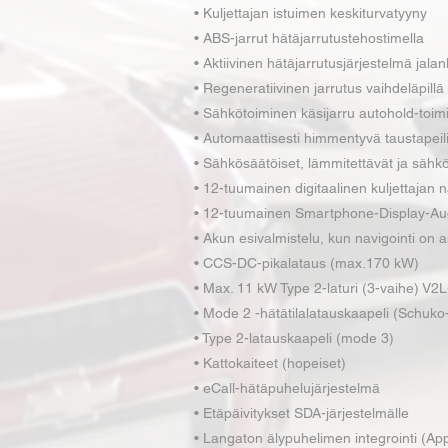
• Kuljettajan istuimen keskiturvatyyny
• ABS-jarrut hätäjarrutustehostimella
• Aktiivinen hätäjarrutusjärjestelmä jalan
• Regeneratiivinen jarrutus vaihdeläpillä
• Sähkötoiminen käsijarru autohold-toim
• Automaattisesti himmentyvä taustapeil
• Sähkösäätöiset, lämmitettävät ja sähköis
• 12-tuumainen digitaalinen kuljettajan n
• 12-tuumainen Smartphone-Display-Au
• Akun esivalmistelu, kun navigointi on as
• CCS-DC-pikalataus (max.170 kW)
• Max. 11 kW Type 2-laturi (3-vaihe) V2L
• Mode 2 -hätätilalatauskaapeli (Schuko-
• Type 2-latauskaapeli (mode 3)
• Kattokaiteet (hopeiset)
• eCall-hätäpuhelujärjestelmä
• Etäpäivitykset SDA-järjestelmälle
• Langaton älypuhelimen integrointi (A