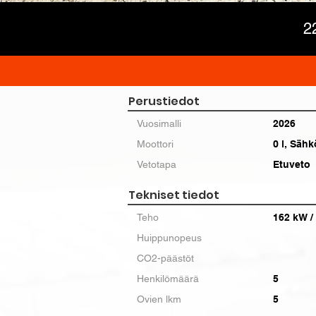
2
Perustiedot
Vuosimalli
2026
Moottori
0 l, Sähk
Vetotapa
Etuveto
Tekniset tiedot
Teho
162 kW /
Huippunopeus
CO2-päästöt
Henkilömäärä
5
Ovien lkm
5