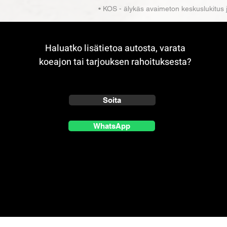
• KOS - älykäs avaimeton keskuslukitus 
Haluatko lisätietoa autosta, varata
koeajon tai tarjouksen rahoituksesta?
Soita
WhatsApp