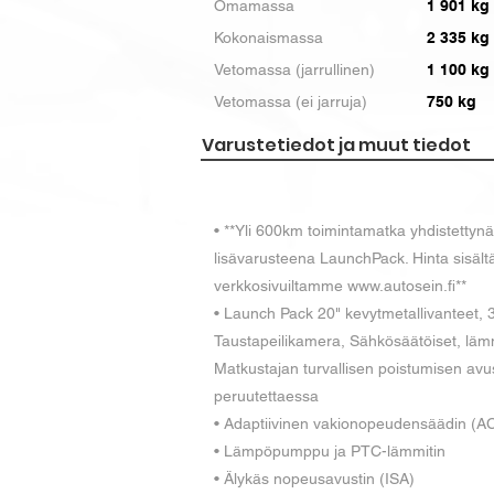
Omamassa
1 901 kg
Kokonaismassa
2 335 kg
Vetomassa (jarrullinen)
1 100 kg
Vetomassa (ei jarruja)
750 kg
Varustetiedot ja muut tiedot
• **Yli 600km toimintamatka yhdistettyn
lisävarusteena LaunchPack. Hinta sisältä
verkkosivuiltamme www.autosein.fi**
• Launch Pack 20" kevytmetallivanteet,
Taustapeilikamera, Sähkösäätöiset, lämmit
Matkustajan turvallisen poistumisen avus
peruutettaessa
• Adaptiivinen vakionopeudensäädin (A
• Lämpöpumppu ja PTC-lämmitin
• Älykäs nopeusavustin (ISA)