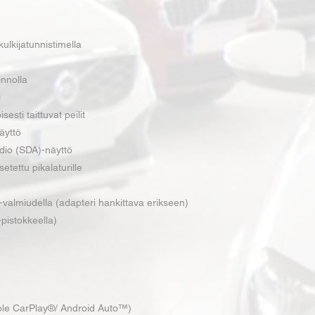
kulkijatunnistimella
innolla
i
esti taittuvat peilit
äyttö
dio (SDA)-näyttö
etettu pikalaturille
-valmiudella (adapteri hankittava erikseen)
pistokkeella)
pple CarPlay®/ Android Auto™)