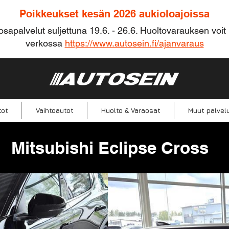
Poikkeukset kesän 2026 aukioloajoissa
osapalvelut suljettuna 19.6. - 26.6. Huoltovarauksen voit
verkossa
https://www.autosein.fi/ajanvaraus
tot
Vaihtoautot
Huolto & Varaosat
Muut palvel
Mitsubishi Eclipse Cross